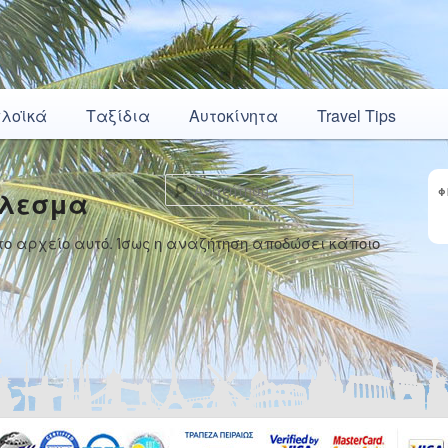
πλοϊκά
Ταξίδια
Αυτοκίνητα
Travel Tips
Αναζήτηση
έλεσμα
Φ
 αρχείο αυτό. Ίσως η αναζήτηση αποδώσει κάποιο