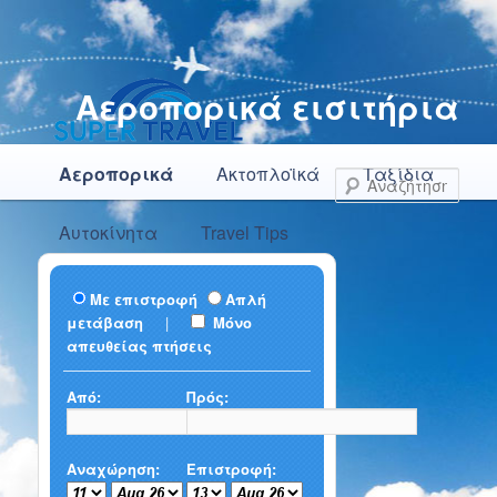
Αεροπορικά εισιτήρια
Κύρια μενού
Μετάβαση το κύριο περιεχόμενο
Μετάβαση στο δευτερεύον περιεχόμενο
Αεροπορικά
Ακτοπλοϊκά
Ταξίδια
Αναζ
Αυτοκίνητα
Travel Tips
Με επιστροφή
Απλή
μετάβαση
|
Μόνο
απευθείας πτήσεις
Από:
Πρός:
Αναχώρηση:
Επιστροφή: