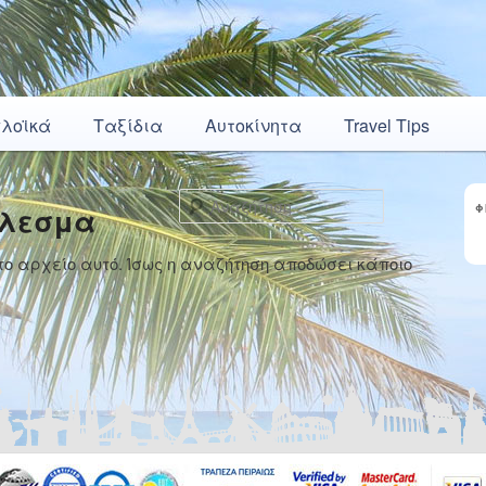
πλοϊκά
Ταξίδια
Αυτοκίνητα
Travel Tips
Αναζήτηση
έλεσμα
Φ
 αρχείο αυτό. Ίσως η αναζήτηση αποδώσει κάποιο