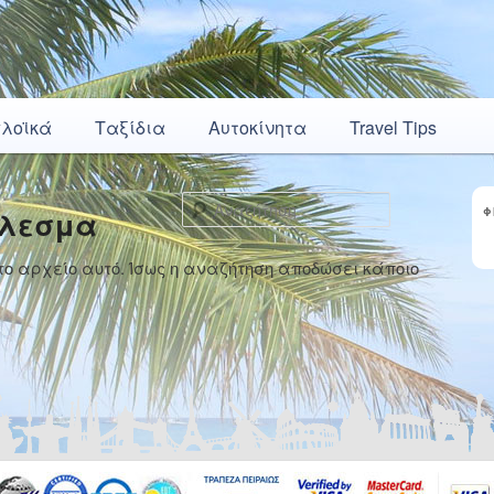
πλοϊκά
Ταξίδια
Αυτοκίνητα
Travel Tips
Αναζήτηση
έλεσμα
Φ
 αρχείο αυτό. Ίσως η αναζήτηση αποδώσει κάποιο