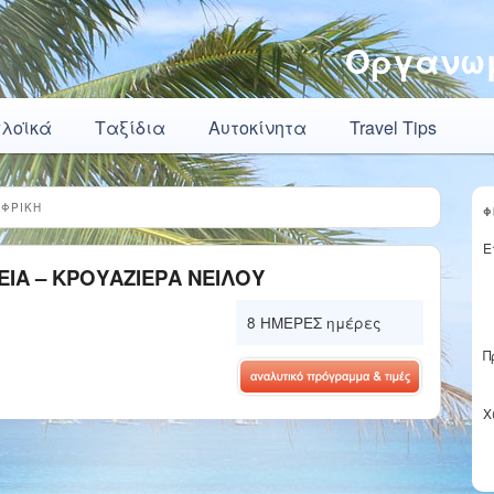
Οργανωμ
πλοϊκά
Ταξίδια
Αυτοκίνητα
Travel Tips
ΑΦΡΙΚΗ
Φ
Ε
ΕΙΑ – KΡΟΥΑΖΙΕΡΑ ΝΕΙΛΟΥ
8 ΗΜΕΡΕΣ ημέρες
Π
Χ