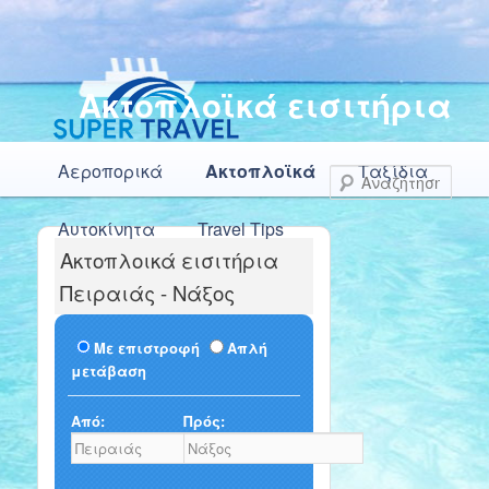
Ακτοπλοϊκά εισιτήρια
Κύρια μενού
Μετάβαση το κύριο περιεχόμενο
Μετάβαση στο δευτερεύον περιεχόμενο
Αεροπορικά
Ακτοπλοϊκά
Ταξίδια
Αναζ
Αυτοκίνητα
Travel Tips
Ακτοπλοικά εισιτήρια
Πειραιάς - Νάξος
Με επιστροφή
Απλή
μετάβαση
Από:
Πρός: