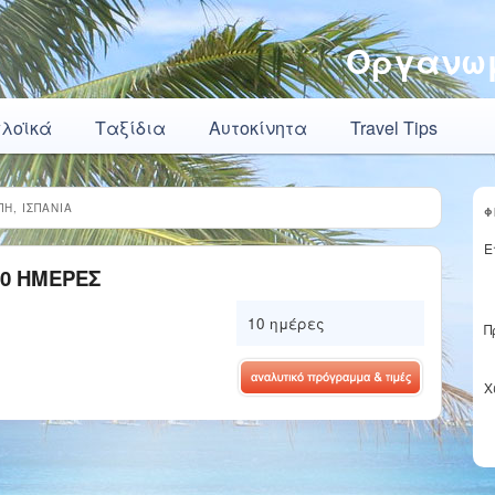
Οργανωμ
πλοϊκά
Ταξίδια
Αυτοκίνητα
Travel Tips
Η, ΙΣΠΑΝΙΑ
Φ
Ε
10 ΗΜΕΡΕΣ
10 ημέρες
Π
Χ