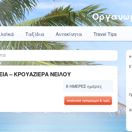
Οργανωμ
πλοϊκά
Ταξίδια
Αυτοκίνητα
Travel Tips
ΠΤΟΣ
Φ
Ε
ΕΙΑ – KΡΟΥΑΖΙΕΡΑ ΝΕΙΛΟΥ
8 ΗΜΕΡΕΣ ημέρες
Π
Χ