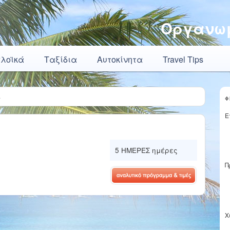
Οργανωμ
πλοϊκά
Ταξίδια
Αυτοκίνητα
Travel Tips
Α
Φ
Ε
5 ΗΜΕΡΕΣ ημέρες
Π
Χ