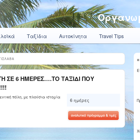
Οργανωμ
πλοϊκά
Ταξίδια
Αυτοκίνητα
Travel Tips
ΤΙΣΛΑΒΑ
Φ
Ε
Η ΣΕ 6 ΗΜΕΡΕΣ….ΤΟ ΤΑΞΙΔΙ ΠΟΥ
!!!
ευτική πόλη, με πλούσια ιστορία
6 ημέρες
Π
Χ