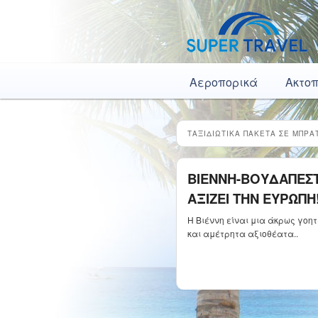
Κύρια μενού
Μετάβαση το κύριο περιεχόμενο
Μετάβαση στο δευτερεύον περιεχόμενο
Αεροπορικά
Ακτο
ΤΑΞΙΔΙΩΤΙΚΑ ΠΑΚΕΤΑ ΣΕ ΜΠΡΑ
ΒΙΕΝΝΗ-ΒΟΥΔΑΠΕΣΤ
ΑΞΙΖΕΙ ΤΗΝ ΕΥΡΩΠΗ!
Η Βιέννη είναι μια άκρως γοητ
και αμέτρητα αξιοθέατα..