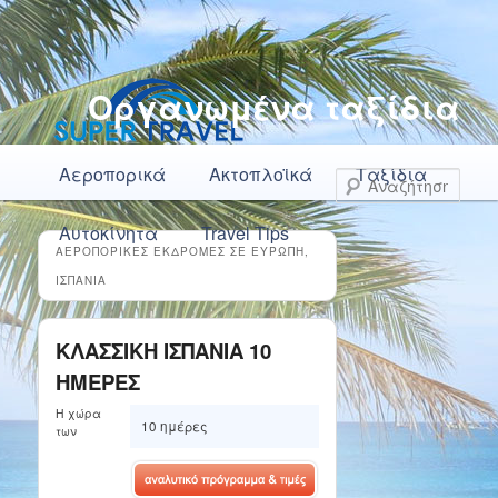
Οργανωμένα ταξίδια
Κύρια μενού
Μετάβαση το κύριο περιεχόμενο
Μετάβαση στο δευτερεύον περιεχόμενο
Αεροπορικά
Ακτοπλοϊκά
Ταξίδια
Αναζ
Αυτοκίνητα
Travel Tips
ΑΕΡΟΠΟΡΙΚΕΣ ΕΚΔΡΟΜΕΣ ΣΕ ΕΥΡΩΠΗ,
ΙΣΠΑΝΙΑ
ΚΛΑΣΣΙΚΗ ΙΣΠΑΝΙΑ 10
ΗΜΕΡΕΣ
Η χώρα
10 ημέρες
των